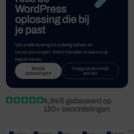
WordPress
oplossing die bij
je past
Van snelle hosting tot volledig beheer en
cloudoplossingen. Direct bestellen of laat ons je
helpen kiezen.
Bekijk
Vraag persoonlijk
oplossingen
advies
4,94/5 gebaseerd op
150+ beoordelingen
All