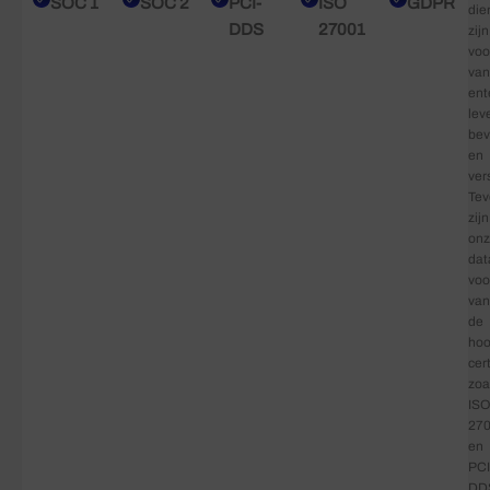
SOC 1
SOC 2
PCI-
ISO
GDPR
die
DDS
27001
zijn
voo
van
ent
lev
bev
en
ver
Tev
zijn
on
dat
voo
van
de
hoo
cer
zoa
ISO
27
en
PCI
DD