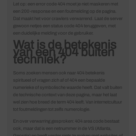
Let op: een error code 404 moet je niet maskeren met
een 200-response en een foutmelding op de pagina.
Dat maakt het voor crawlers verwarrend. Laat de server
gewoon netjes een status code 404 teruggeven, met
een duidelijke melding voor de gebruiker.
Wat is de betekenis
van een 404 buiten
techniek?
Soms zoeken mensen ook naar 404 betekenis
spiritueel of vragen zich af of 404 een bepaalde
numerieke of symbolische waarde heeft. Dat valt buiten
de technische context van deze pagina, maar het laat
wel zien hoe breed de term 404 leeft. Van internetcultuur
tot foutmeldingen tot zelfs numerologie.
En over verwarring gesproken: 404 area code bestaat
ook, maar dat is een netnummer in de VS (Atlanta,
Georgia) en heeft verder niets te maken met websites of