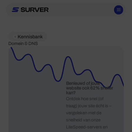
Ga
naar
de
inhoud
Kennisbank
Domein & DNS
Benieuwd of jouw
website ook 62% sneller
kan?
Ontdek hoe snel (of
traag) jouw site écht is –
vergeleken met de
snelheid van onze
LiteSpeed-servers en