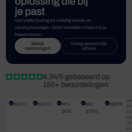
oplossing die bij
je past
Van snelle hosting tot volledig beheer en
cloudoplossingen. Direct bestellen of laat ons je
helpen kiezen.
Bekijk
Vraag persoonlijk
oplossingen
advies
4,94/5 gebaseerd op
150+ beoordelingen
All
SOC 1
SOC 2
PCI-
ISO
GDPR
die
DDS
27001
zijn
voo
van
ent