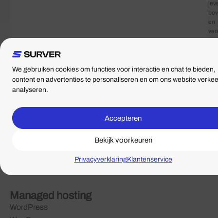
lev
bev
en
ver
Tev
zijn
on
dat
We gebruiken cookies om functies voor interactie en chat te bieden,
voo
content en advertenties te personaliseren en om ons website verkee
van
analyseren.
de
hoo
cer
Accepteren
zoa
ISO
Bekijk voorkeuren
27
en
Privacyverklaring
Klantenservice
PCI
DD
Managed hosting
WordPress