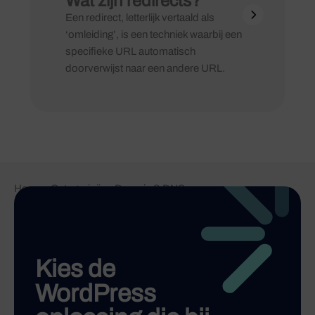
Wat zijn redirects?
Een redirect, letterlijk vertaald als
‘omleiding’, is een techniek waarbij een
specifieke URL automatisch
doorverwijst naar een andere URL.
Home
-
Categorieën
-
Domein & DNS
Kies de
WordPress