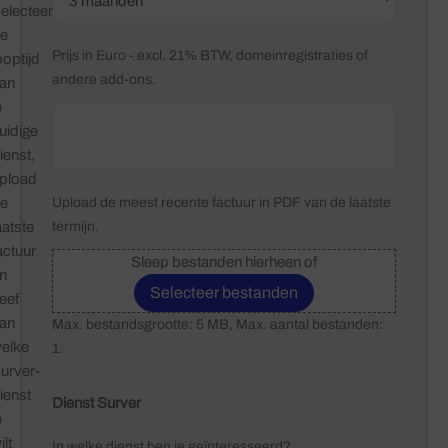
electeer
e
Prijs in Euro - excl. 21% BTW, domeinregistraties of
ooptijd
andere add-ons.
an
e
uidige
ienst,
pload
e
Upload de meest recente factuur in PDF van de laatste
aatste
termijn.
actuur
Sleep bestanden hierheen of
n
Selecteer bestanden
eef
an
Max. bestandsgrootte: 5 MB, Max. aantal bestanden:
elke
1.
urver-
ienst
Dienst Surver
e
ilt
In welke dienst ben je geïnteresseerd?