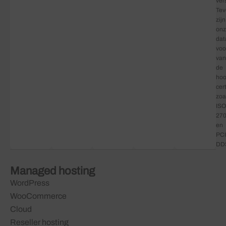
ver
Tev
zijn
on
dat
voo
van
de
hoo
cer
zoa
ISO
27
en
PCI
DD
Managed hosting
WordPress
WooCommerce
Cloud
Reseller hosting