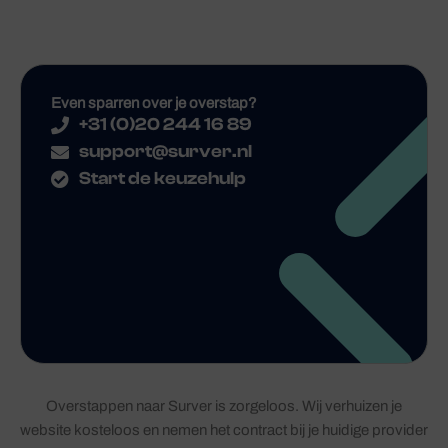
Even sparren over je overstap?
+31 (0)20 244 16 89
support@surver.nl
Start de keuzehulp
Overstappen naar Surver is zorgeloos. Wij verhuizen je
website kosteloos en nemen het contract bij je huidige provider