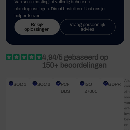
Van snelle hosting tot volledig beheer en
cloudoplossingen. Direct bestellen of laat ons je
helpen kiezen.
Bekijk
Vraag persoonlijk
oplossingen
advies
4,94/5 gebaseerd op
150+ beoordelingen
All
SOC 1
SOC 2
PCI-
ISO
GDPR
die
DDS
27001
zijn
voo
van
ent
lev
bev
en