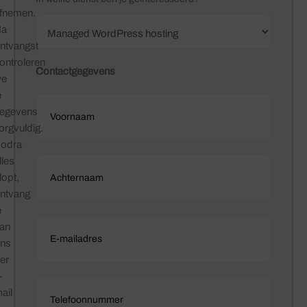
fnemen.
Na
ntvangst
ontroleren
Contactgegevens
we
e
egevens
orgvuldig.
odra
lles
lopt,
ntvang
e
an
ns
er
-
ail