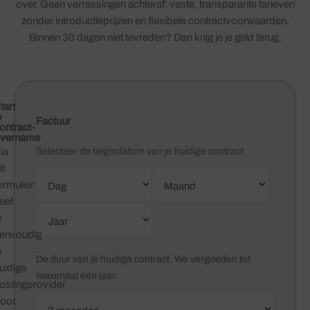
over. Geen verrassingen achteraf: vaste, transparante tarieven
zonder introductieprijzen en flexibele contractvoorwaarden.
Binnen 30 dagen niet tevreden? Dan krijg je je geld terug.
tart
e
Dag
Jaar
Maand
Factuur
ontract-
vername
ia
Selecteer de begindatum van je huidige contract
it
ormulier
eef
e
envoudig
e
De duur van je huidige contract. We vergoeden tot
uidige
maximaal één jaar.
ostingprovider
oor.