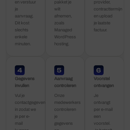
en verstuur
pakket je
provider,
je
wilt
contracttermijn
aanvraag.
afnemen,
en upload
Dit kost
zoals
je laatste
slechts
Managed
factuur.
enkele
WordPress
minuten.
hosting.
Gegevens
Aanvraag
Voorstel
invullen
controleren
ontvangen
Vul je
Onze
Je
contactgegevens
medewerkers
ontvangt
in zodat we
controleren
per e-mail
je per e-
je
een
mail
gegevens
voorstel.