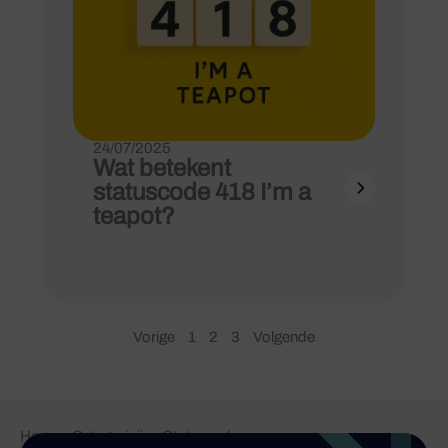
24/07/2025
Wat betekent
statuscode 418 I’m a
teapot?
Vorige
1
2
3
Volgende
Home
-
Categorieën
-
Statuscodes