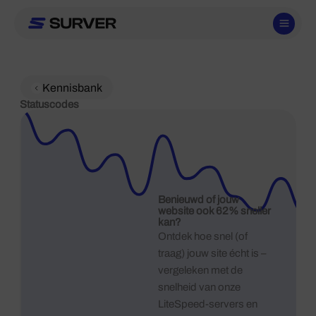
Ga
naar
de
inhoud
Kennisbank
Statuscodes
Benieuwd of jouw
website ook 62% sneller
kan?
Ontdek hoe snel (of
traag) jouw site écht is –
vergeleken met de
snelheid van onze
LiteSpeed-servers en