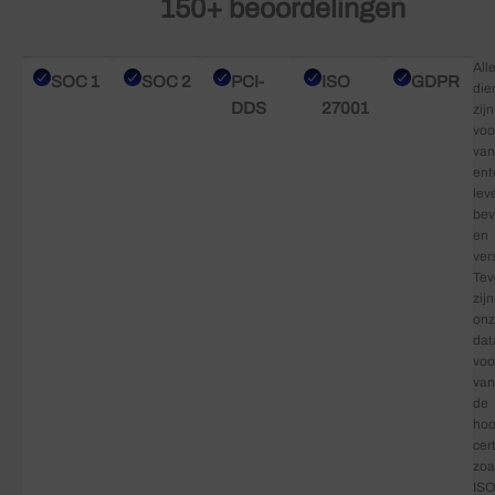
150+ beoordelingen
All
SOC 1
SOC 2
PCI-
ISO
GDPR
die
DDS
27001
zijn
voo
van
ent
lev
bev
en
ver
Tev
zijn
on
dat
voo
van
de
hoo
cer
zoa
ISO