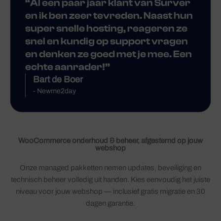
“Al een paar jaar klant van Surver
en ik ben zeer tevreden. Naast hun
super snelle hosting, reageren ze
snel en kundig op support vragen
en denken ze goed met je mee. Een
echte aanrader!”
Bart de Boer
- Newme2day
WooCommerce onderhoud & beheer, afgestemd op jouw
webshop
Onze managed pakketten nemen updates, beveiliging en
technisch beheer volledig uit handen. Kies eenvoudig het juiste
niveau voor jouw webshop — inclusief gratis migratie en 30
dagen garantie.