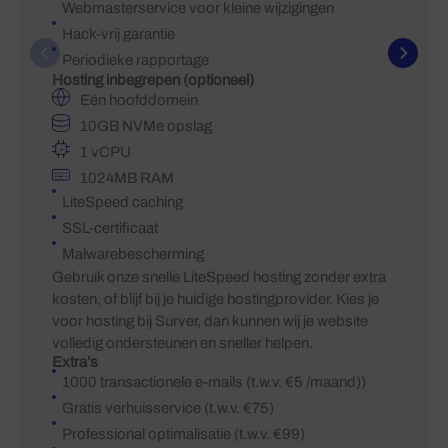
Webmasterservice voor kleine wijzigingen
Hack-vrij garantie
Periodieke rapportage
Hosting inbegrepen (optioneel)
Eén hoofddomein
10GB NVMe opslag
1 vCPU
1024MB RAM
LiteSpeed caching
SSL-certificaat
Malwarebescherming
Gebruik onze snelle LiteSpeed hosting zonder extra
kosten, of blijf bij je huidige hostingprovider. Kies je
voor hosting bij Surver, dan kunnen wij je website
volledig ondersteunen en sneller helpen.
Extra’s
1000 transactionele e-mails (t.w.v. €5 /maand))
Gratis verhuisservice (t.w.v. €75)
Professional optimalisatie (t.w.v. €99)