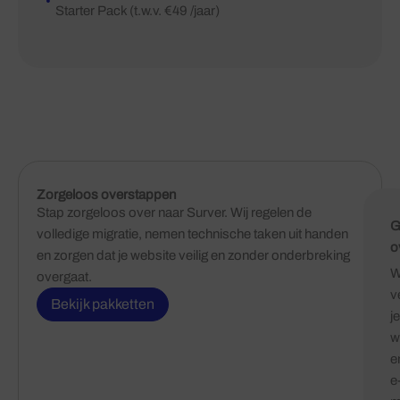
Starter Pack (t.w.v. €49 /jaar)
Zorgeloos overstappen
Stap zorgeloos over naar Surver. Wij regelen de
G
volledige migratie, nemen technische taken uit handen
o
en zorgen dat je website veilig en zonder onderbreking
W
overgaat.
v
Bekijk pakketten
je
w
e
e