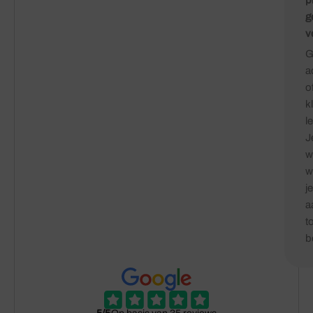
p
g
v
G
a
o
k
le
J
w
w
je
a
t
b