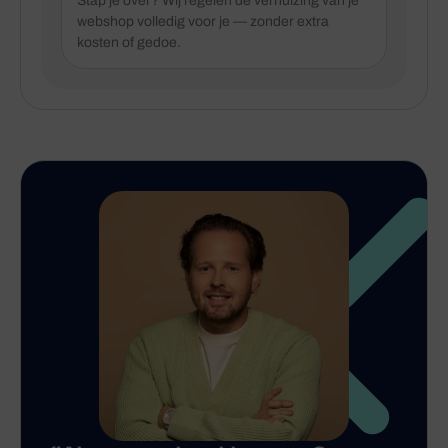
Stap je over? Wij regelen de verhuizing van je
webshop volledig voor je — zonder extra
kosten of gedoe.