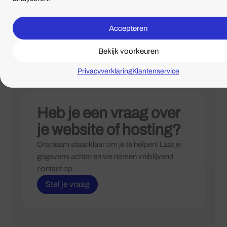
technische ingrepen? Bij Surver bouwen we
WordPress-websites die vanaf het begin veilig en
onderhoudbaar zijn opgezet. Daarnaast bieden we een
Accepteren
webmaster-service
: je kunt altijd op ons rekenen voor
Bekijk voorkeuren
snelle hulp of advies, of het nu gaat om een kleine
aanpassing of complexe ontwikkeling. Zo weet je zeker
Privacyverklaring
Klantenservice
dat je site in goede handen is.
Heb je een vraag over
je website of hosting?
Ons team staat klaar om je te helpen! Laat je
gegevens achter en we nemen vrijblijvend
contact op.
Stel je vraag