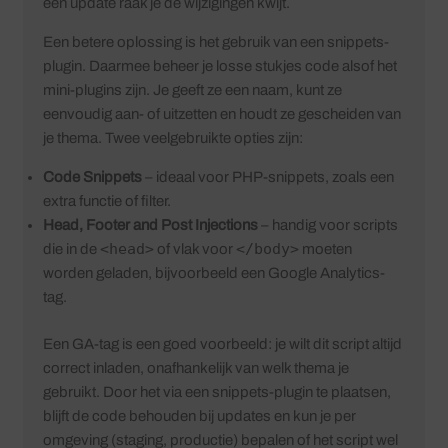
een update raak je de wijzigingen kwijt.
Een betere oplossing is het gebruik van een snippets-
plugin. Daarmee beheer je losse stukjes code alsof het
mini-plugins zijn. Je geeft ze een naam, kunt ze
eenvoudig aan- of uitzetten en houdt ze gescheiden van
je thema. Twee veelgebruikte opties zijn:
Code Snippets
– ideaal voor PHP-snippets, zoals een
extra functie of filter.
Head, Footer and Post Injections
– handig voor scripts
<head>
</body>
die in de
of vlak voor
moeten
worden geladen, bijvoorbeeld een Google Analytics-
tag.
Een GA-tag is een goed voorbeeld: je wilt dit script altijd
correct inladen, onafhankelijk van welk thema je
gebruikt. Door het via een snippets-plugin te plaatsen,
blijft de code behouden bij updates en kun je per
omgeving (staging, productie) bepalen of het script wel