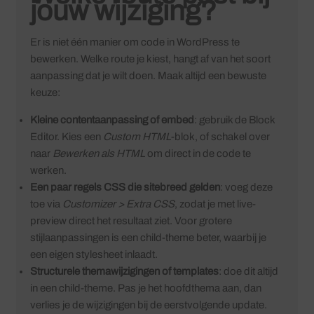
jouw wijziging?
Er is niet één manier om code in WordPress te
bewerken. Welke route je kiest, hangt af van het soort
aanpassing dat je wilt doen. Maak altijd een bewuste
keuze:
Kleine contentaanpassing of embed
: gebruik de Block
Editor. Kies een
Custom HTML
-blok, of schakel over
naar
Bewerken als HTML
om direct in de code te
werken.
Een paar regels CSS die sitebreed gelden
: voeg deze
toe via
Customizer > Extra CSS
, zodat je met live-
preview direct het resultaat ziet. Voor grotere
stijlaanpassingen is een child-theme beter, waarbij je
een eigen stylesheet inlaadt.
Structurele themawijzigingen of templates
: doe dit altijd
in een child-theme. Pas je het hoofdthema aan, dan
verlies je de wijzigingen bij de eerstvolgende update.