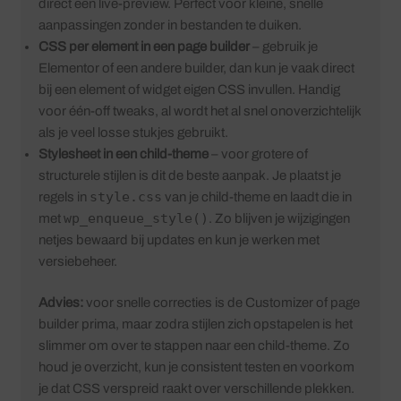
direct een live-preview. Perfect voor kleine, snelle
aanpassingen zonder in bestanden te duiken.
CSS per element in een page builder
– gebruik je
Elementor of een andere builder, dan kun je vaak direct
bij een element of widget eigen CSS invullen. Handig
voor één-off tweaks, al wordt het al snel onoverzichtelijk
als je veel losse stukjes gebruikt.
Stylesheet in een child-theme
– voor grotere of
structurele stijlen is dit de beste aanpak. Je plaatst je
style.css
regels in
van je child-theme en laadt die in
wp_enqueue_style()
met
. Zo blijven je wijzigingen
netjes bewaard bij updates en kun je werken met
versiebeheer.
Advies:
voor snelle correcties is de Customizer of page
builder prima, maar zodra stijlen zich opstapelen is het
slimmer om over te stappen naar een child-theme. Zo
houd je overzicht, kun je consistent testen en voorkom
je dat CSS verspreid raakt over verschillende plekken.