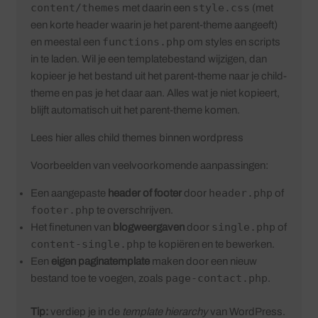
content/themes
style.css
met daarin een
(met
een korte header waarin je het parent-theme aangeeft)
functions.php
en meestal een
om styles en scripts
in te laden. Wil je een templatebestand wijzigen, dan
kopieer je het bestand uit het parent-theme naar je child-
theme en pas je het daar aan. Alles wat je niet kopieert,
blijft automatisch uit het parent-theme komen.
Lees hier alles child themes binnen wordpress
Voorbeelden van veelvoorkomende aanpassingen:
header.php
Een aangepaste
header of footer
door
of
footer.php
te overschrijven.
single.php
Het finetunen van
blogweergaven
door
of
content-single.php
te kopiëren en te bewerken.
Een
eigen paginatemplate
maken door een nieuw
page-contact.php
bestand toe te voegen, zoals
.
Tip:
verdiep je in de
template hierarchy
van WordPress.