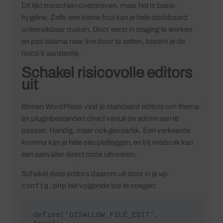
Dit lijkt misschien overdreven, maar het is basis-
hygiëne. Zelfs een kleine fout kan je hele dashboard
onbereikbaar maken. Door eerst in staging te werken
en pas daarna naar live door te zetten, beperk je de
risico’s aanzienlijk.
Schakel risicovolle editors
uit
Binnen WordPress vind je standaard editors om thema-
en pluginbestanden direct vanuit de admin aan te
passen. Handig, maar ook gevaarlijk. Een verkeerde
komma kan je hele site platleggen, en bij misbruik kan
een aanvaller direct code uitvoeren.
wp-
Schakel deze editors daarom uit door in je
config.php
het volgende toe te voegen:
define('DISALLOW_FILE_EDIT', 