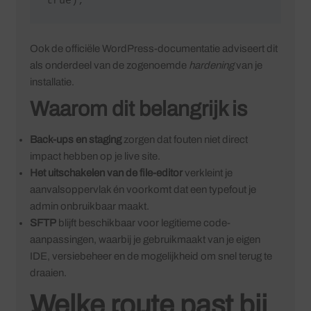
Ook de officiële WordPress-documentatie adviseert dit
als onderdeel van de zogenoemde
hardening
van je
installatie.
Waarom dit belangrijk is
Back-ups en staging
zorgen dat fouten niet direct
impact hebben op je live site.
Het uitschakelen van de file-editor
verkleint je
aanvalsoppervlak én voorkomt dat een typefout je
admin onbruikbaar maakt.
SFTP
blijft beschikbaar voor legitieme code-
aanpassingen, waarbij je gebruikmaakt van je eigen
IDE, versiebeheer en de mogelijkheid om snel terug te
draaien.
Welke route past bij