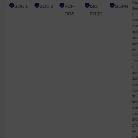
All
SOC 1
SOC 2
PCI-
ISO
GDPR
die
DDS
27001
zijn
voo
van
ent
lev
bev
en
ver
Tev
zijn
on
dat
voo
van
de
hoo
cer
zoa
ISO
27
en
PCI