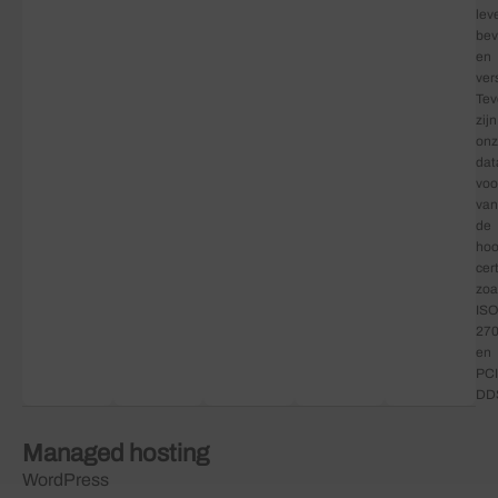
lev
bev
en
ver
Tev
zijn
on
dat
voo
van
de
hoo
cer
zoa
ISO
27
en
PCI
DD
Managed hosting
WordPress