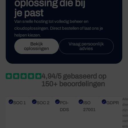
oplossing die bij
je past
Van snelle hosting tot volledig beheer en
cloudoplossingen. Direct bestellen of laat ons je
helpen kiezen.
Bekijk
Vraag persoonlijk
oplossingen
advies
4,94/5 gebaseerd op
150+ beoordelingen
All
SOC 1
SOC 2
PCI-
ISO
GDPR
die
DDS
27001
zijn
voo
van
ent