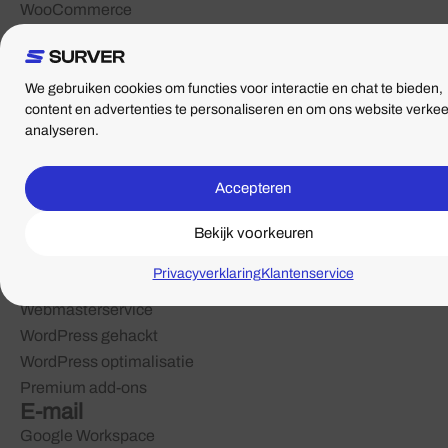
WooCommerce
Cloud
Reseller hosting
E-mail hosting
We gebruiken cookies om functies voor interactie en chat te bieden,
Onderhoud & beheer
content en advertenties te personaliseren en om ons website verkee
analyseren.
WordPress
WooCommerce
Domeinen
Accepteren
Registreer een domein
Bekijk voorkeuren
Verhuis een domein
Alles over domeinen
Privacyverklaring
Klantenservice
Diensten
Webmasterservice
WordPress gehackt
WordPress optimalisatie
Premium add-ons
E-mail
Google Workspace