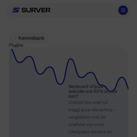
Ga
naar
de
inhoud
Kennisbank
Plugins
Benieuwd of jouw
website ook 62% sneller
kan?
Ontdek hoe snel (of
traag) jouw site écht is –
vergeleken met de
snelheid van onze
LiteSpeed-servers en