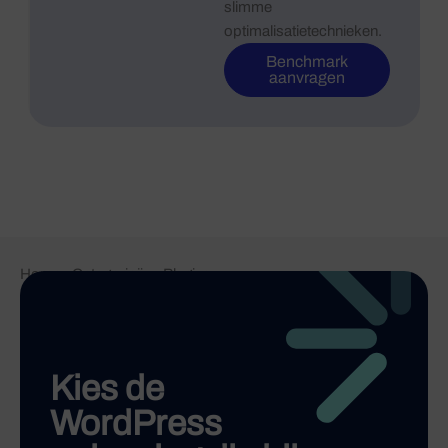
slimme
optimalisatietechnieken.
Benchmark
aanvragen
Home
-
Categorieën
-
Plugins
Kies de
WordPress