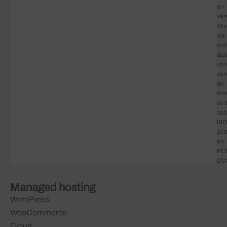
en
ver
Tev
zijn
on
dat
voo
van
de
hoo
cer
zoa
ISO
27
en
PCI
DD
Managed hosting
WordPress
WooCommerce
Cloud